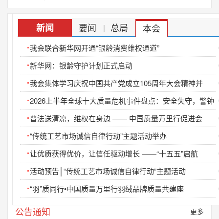
关于公开征求《ESG评价机构服务规范》团体标准
要闻
总局
新闻
本会
|
|
2022-11-19
关于不法分子冒用我会名义 开展培训活动的声明和
我会联合新华网开通“银龄消费维权通道”
2022-04-02
新华网：银龄守护计划正式启动
关于不法分子冒用我会名义开展活动的严正声明
我会集体学习庆祝中国共产党成立105周年大会精神并
2021-10-11
2026上半年全球十大质量危机事件盘点：安全失守，警钟
关于不法分子冒用我会专业委员会名义举办活动的
普法送清凉，维权在身边 —— 中国质量万里行促进会
2021-07-21
“传统工艺市场诚信自律行动”主题活动举办
关于不法分子冒用我会名义举办活动的严正声明
让优质获得优价，让信任驱动增长 ——“十五五”启航
2021-06-02
活动预告│“传统工艺市场诚信自律行动”主题活动
中国质量万里行促进会关于废止《中小学生校服分
2026-06-11
“羽”质同行•中国质量万里行羽绒品牌质量共建座
活动预告│“传统工艺市场诚信自律行动”主题
公告通知
更多
2026-06-09