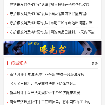
2023-09-08
守护银发消费•以“案”说法│75岁教师开卡续费后权益
关于征集“厨卫产品场景定制服务规范”标准起草
守护银发消费•以“案”说法│通信运营商不得擅自“静
2023-09-06
守护银发消费•以“案”说法│电动三轮车电池出问题，整
关于征集《优质通信服务规范》标准起草单位和起
守护银发消费•以“案”说法│网购商品已拆封，7天内不能
2023-06-30
关于开展《优质通信服务》团体标准立项的通知
2023-06-25
中国质量万里行促进会关于征集2023年质量法治优
质量观点
更多
2023-05-20
关于不法分子冒用我会名义开展“2023（第七届）中国
新华时评｜依法惩治行业垄断 护航平台经济发展
2023-04-19
《人民日报》：电子商务法修正恰逢其时...
关于《卓越班组建设评价准则》团体标准立项的通
新华时评｜以严法明规促进平台经济健康发展
2023-01-03
两会经济热点快评｜工匠精神里，有中国汽车工业的
严正声明