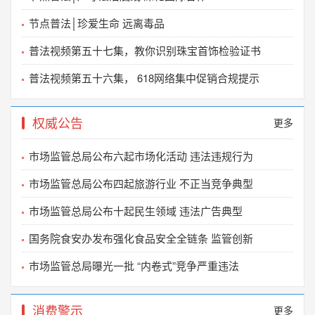
关于不法分子冒用我会名义举办活动的严正声明
2021-06-02
节点普法│珍爱生命 远离毒品
中国质量万里行促进会关于废止《中小学生校服分
普法视频第五十七集，教你识别珠宝首饰检验证书
2026-06-11
普法视频第五十六集， 618网络集中促销合规提示
活动预告│“传统工艺市场诚信自律行动”主题
2026-06-09
权威公告
更多
关于举办2026年质量管理小组活动成果及质量信得
2026-05-29
市场监管总局公布六起市场化活动 违法违规行为
市场监管总局公布四起旅游行业 不正当竞争典型
珠宝玉石、贵金属饰品等传统工艺市场“假证书、
2026-04-20
市场监管总局公布十起民生领域 违法广告典型
2025“质胜之道”典型案例征集活动启动
国务院食安办发布强化食品安全全链条 监管创新
2025-10-17
市场监管总局曝光一批 “内卷式”竞争严重违法
中国质量万里行促进会关于开展团体标准 实施情况
2025-05-29
消费警示
更多