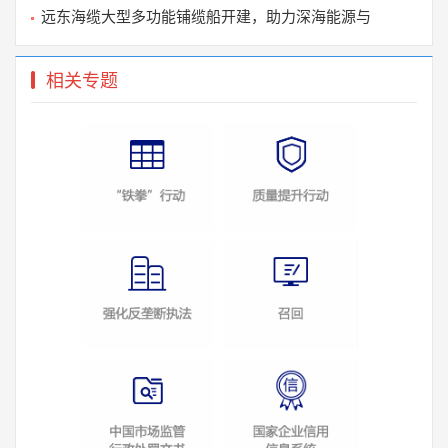
中国质量万里行促进会招聘启事
远东海缆大型多功能铺缆船开建，助力深海能源与
2023-12-07
相关专题
关于开展《厨卫产品场景定制服务规范》团体标准
2023-11-03
中国质量万里行促进会关于开展线上普法知识答题
2023-09-08
关于征集“厨卫产品场景定制服务规范”标准起草
2023-09-06
关于征集《优质通信服务规范》标准起草单位和起
2023-06-30
关于开展《优质通信服务》团体标准立项的通知
2023-06-25
中国质量万里行促进会关于征集2023年质量法治优
2023-05-20