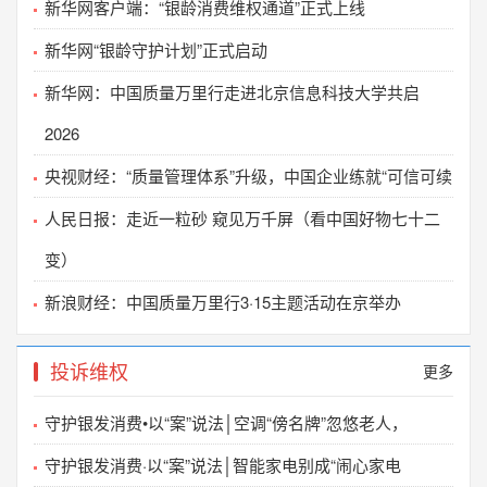
2025-03-21
新华网客户端：“银龄消费维权通道”正式上线
中国质量万里行促进会关于组织开展 团体标准复审
新华网“银龄守护计划”正式启动
2024-11-07
新华网：中国质量万里行走进北京信息科技大学共启
关于征集《家电特殊场景安装改造规范》等团体标
2026
2024-04-30
央视财经：“质量管理体系”升级，中国企业练就“可信可续
声明
2024-03-21
人民日报：走近一粒砂 窥见万千屏（看中国好物七十二
变）
国家市场监督管理总局直属单位收费公示表
2024-01-02
新浪财经：中国质量万里行3·15主题活动在京举办
中国质量万里行促进会招聘启事
2023-12-07
投诉维权
更多
关于开展《厨卫产品场景定制服务规范》团体标准
守护银发消费•以“案”说法│空调“傍名牌”忽悠老人，
2023-11-03
守护银发消费·以“案”说法│智能家电别成“闹心家电
中国质量万里行促进会关于开展线上普法知识答题