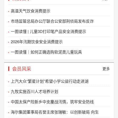
严正声明
2025-05-27
高温天气饮食消费提示
关于开展《卫浴行业空间焕新服务标准》 团体标准
市场监管总局办公厅联合公安部刑侦局发布反诈
2025-03-28
一图读懂 | 儿童3D打印笔产品安全消费提示
关于不法分子冒用我会名义开展“ 2025 年‘3·15
2026年汛期饮食安全消费提示
2025-03-21
一图读懂｜如何正确选购软泥类儿童玩具
中国质量万里行促进会关于组织开展 团体标准复审
2024-11-07
会员风采
更多
关于征集《家电特殊场景安装改造规范》等团体标
2024-04-30
上汽大众“繁星计划”希望小学公益行动走进湖
声明
九牧实施百川人才培养计划
2024-03-21
中国太保产险新乡中支鏖战汛情，筑牢安全防线
国家市场监督管理总局直属单位收费公示表
2024-01-02
海尔集团董事局名誉主席张瑞敏：以创新破局 向生