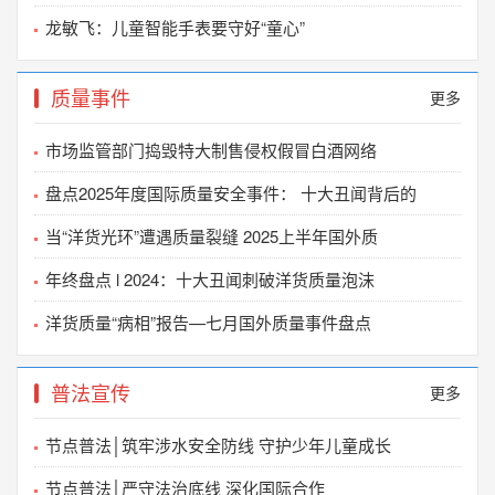
2022-12-30
龙敏飞：儿童智能手表要守好“童心”
严正声明
2022-12-30
质量事件
更多
关于举办全国市场监管部门执法办案应知应会培训
市场监管部门捣毁特大制售侵权假冒白酒网络
2022-12-02
盘点2025年度国际质量安全事件： 十大丑闻背后的
关于公开征求《ESG评价机构服务规范》团体标准
当“洋货光环”遭遇质量裂缝 2025上半年国外质
2022-11-19
年终盘点 l 2024：十大丑闻刺破洋货质量泡沫
关于不法分子冒用我会名义 开展培训活动的声明和
2022-04-02
洋货质量“病相”报告—七月国外质量事件盘点
关于不法分子冒用我会名义开展活动的严正声明
2021-10-11
普法宣传
更多
关于不法分子冒用我会专业委员会名义举办活动的
节点普法│筑牢涉水安全防线 守护少年儿童成长
2021-07-21
节点普法│严守法治底线 深化国际合作