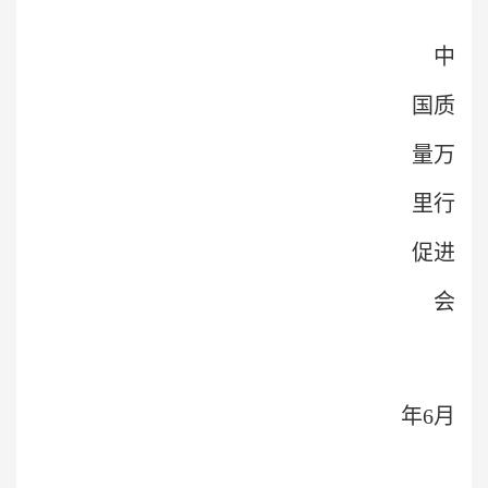
中
国质
量万
里行
促进
会
年6月