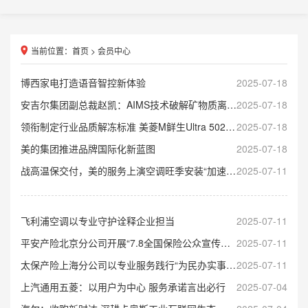
当前位置：
首页
>
会员中心
博西家电打造语音智控新体验
2025-07-18
安吉尔集团副总裁赵凯：AIMS技术破解矿物质离子浓度检测痛点
2025-07-18
领衔制定行业品质解冻标准 美菱M鲜生Ultra 502F荣耀上市
2025-07-18
美的集团推进品牌国际化新蓝图
2025-07-18
战高温保交付，美的服务上演空调旺季安装“加速度”
2025-07-11
飞利浦空调以专业守护诠释企业担当
2025-07-11
平安产险北京分公司开展“7.8全国保险公众宣传日”系列活动
2025-07-11
太保产险上海分公司以专业服务践行“为民办实事”承诺
2025-07-11
上汽通用五菱：以用户为中心 服务承诺言出必行
2025-07-04