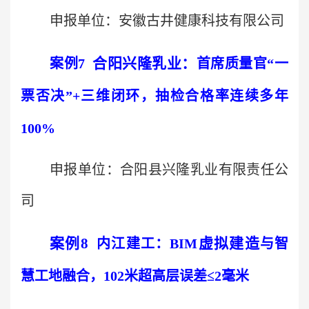
申报单位：安徽古井健康科技有限公司
合阳兴隆乳业
：
案例
7
首席质量官“一
票否决”
+
三维闭环，抽检合格率连续多年
100%
申报单位：合阳县兴隆乳业有限责任公
司
案例
8
虚拟建造
内江建工：
BIM
与智
慧工地融合，
102
米超高层误差≤
2
毫米