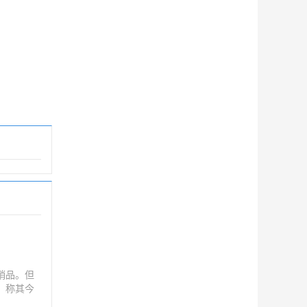
销品。但
，称其今
文标签标