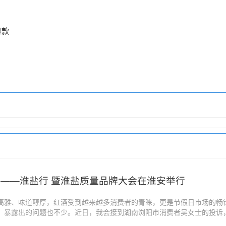
退款
——淮盐行 暨淮盐质量品牌大会在淮安举行
高雅、味道醇厚，红酒受到越来越多消费者的青睐，更是节假日市场的畅
，暴露出的问题也不少。近日，我会接到湖南浏阳市消费者吴女士的投诉
元从网上购买了两瓶进口红酒，但打开包装后，发现红酒瓶身全是英文，无中