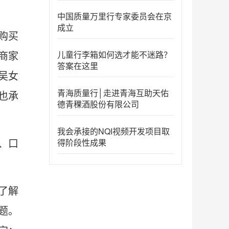
中国质量万里行专家委员会在京
成立
购买
儿童行李箱如何选才能不迷路？
商家
答案在这里
吴女
青海质量行│走进青海互助天佑
也承
德青稞酒股份有限公司
我会承接的NQI视频开发项目取
得阶段性成果
、口
了解
题。