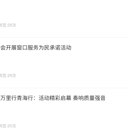
浏览:29次
我会开展窗口服务为民承诺活动
浏览:29次
万里行青海行：活动精彩启幕 奏响质量强音
浏览:20次