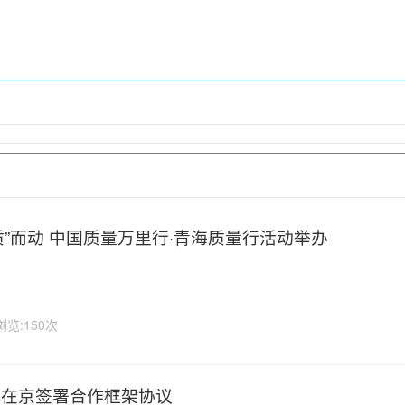
“质”而动 中国质量万里行·青海质量行活动举办
浏览:150次
网在京签署合作框架协议