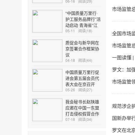
动
06-16
阅读(29)
市场监管
“中国质量万里行·
护工服务品牌行”活
动启动 青海省“江
源巧姑·大通护工”
05-11
阅读(18)
全国市场
团体标准正式发布
质促会与新华网在
市场监管
京签署合作框架协
议
一图读懂 
04-18
阅读(44)
罗文：加
中国质量万里行促
进会第五届会员代
市场监管
表大会在京召开
05-26
阅读(27)
我会秘书长赵陕雄
规范涉企执
应邀在中国一东盟
打击侵权假冒合作
国新办举
发展论坛发言
07-18
阅读(34)
罗文在北