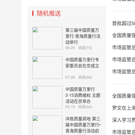
随机推送
首批超过5
第三届中国质量万
全国质量
里行·青海质量行活
动举行
市场监管
09-26
阅读(15)
市场监管
中国质量万里行专
家委员会在京成立
市场监管总
07-26
阅读(49)
中国质量万里行
3·15消费维权 主题
全国质量
活动在京举办
03-15
阅读(44)
罗文在上
淬炼质量高地 第三
深入学习贯
届中国质量万里行•
青海质量行活动启
市场监管