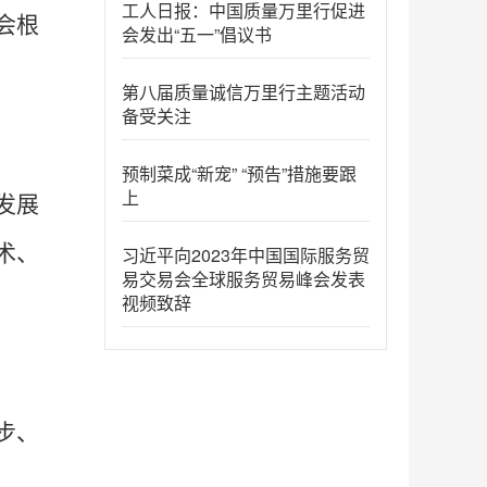
工人日报：中国质量万里行促进
会根
会发出“五一”倡议书
第八届质量诚信万里行主题活动
备受关注
预制菜成“新宠” “预告”措施要跟
上
发展
术、
习近平向2023年中国国际服务贸
易交易会全球服务贸易峰会发表
。
视频致辞
步、