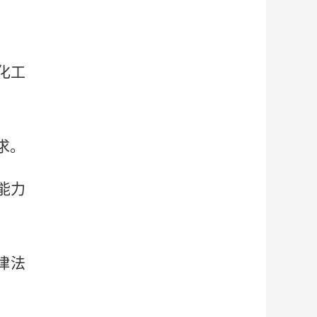
化工
求。
能力
律法