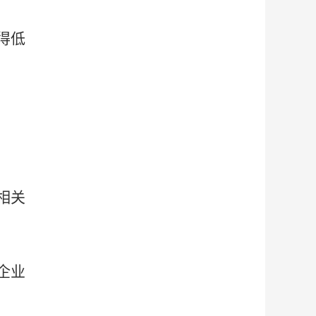
得低
相关
企业