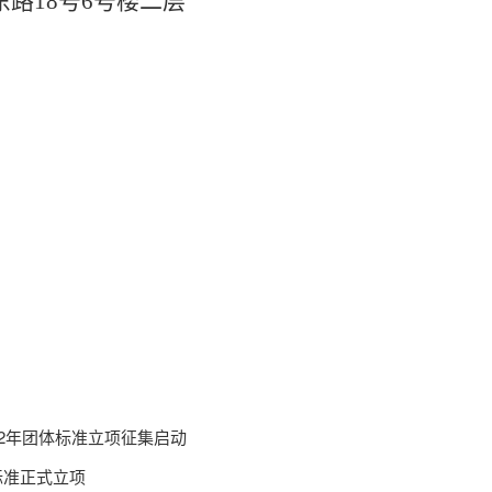
东路
18号6号楼二层
22年团体标准立项征集启动
标准正式立项