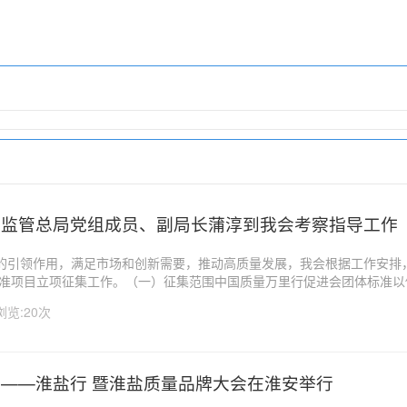
场监管总局党组成员、副局长蒲淳到我会考察指导工作
的引领作用，满足市场和创新需要，推动高质量发展，我会根据工作安排
体标准项目立项征集工作。（一）征集范围中国质量万里行促进会团体标准
、推进高质量发展为目的，聚焦产品标准、技术标准、管理标准、服务标
浏览:20次
新业态、新模式、新体系的生...
——淮盐行 暨淮盐质量品牌大会在淮安举行