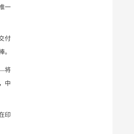
准一
交付
捧。
—将
，中
在印