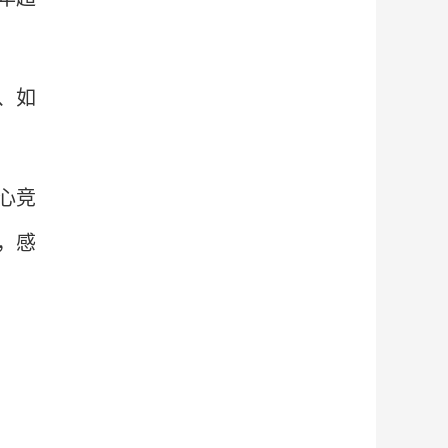
、如
心竞
，感