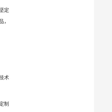
坚定
品，
技术
定制