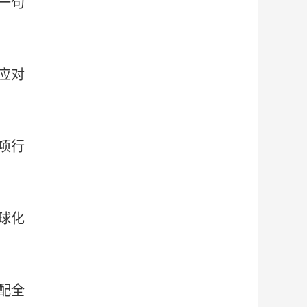
一句
应对
项行
球化
配全