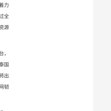
着力
过全
资源
台，
泰国
将出
网韧