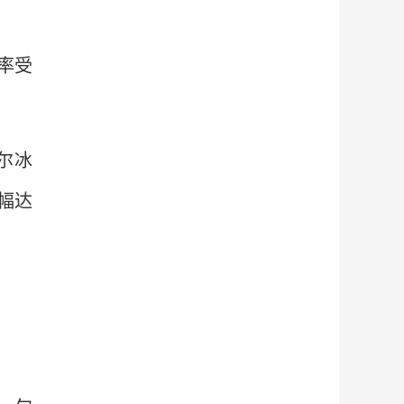
率受
尔冰
幅达