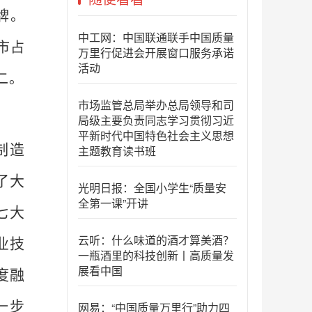
牌。
中工网：中国联通联手中国质量
市占
万里行促进会开展窗口服务承诺
活动
二。
市场监管总局举办总局领导和司
局级主要负责同志学习贯彻习近
平新时代中国特色社会主义思想
制造
主题教育读书班
了大
光明日报：全国小学生“质量安
全第一课”开讲
七大
云听：什么味道的酒才算美酒？
业技
一瓶酒里的科技创新丨高质量发
展看中国
度融
一步
网易：“中国质量万里行”助力四