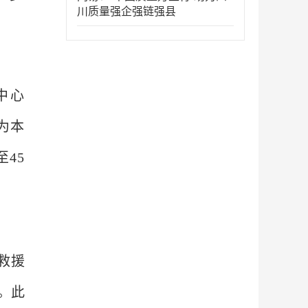
川质量强企强链强县
中心
将为本
45
救援
。此