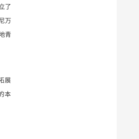
立了
尼万
当地青
拓展
的本