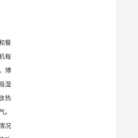
和餐
机每
。博
吸湿
放热
气。
情况