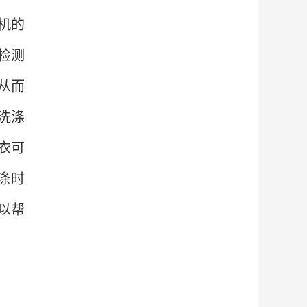
机的
检测
从而
洗涤
衣可
涤时
以帮