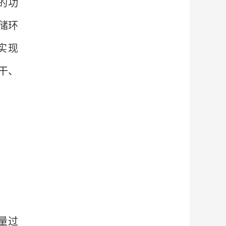
的功
储环
实现
干、
量过