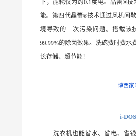
下，能耗仅为约0.1度电。晶蕾®
能。第四代晶蕾®技术通过风机间
境导致的二次污染问题。搭载该
99.99%的除菌效果。洗碗费时
长存储、超节能！
博西家
i-D
洗衣机也能省水、省电、省