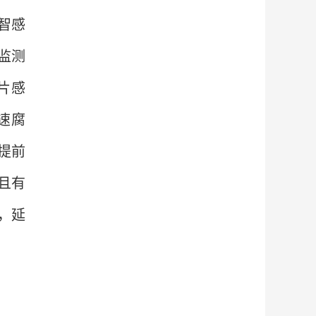
智感
监测
片感
速腐
提前
，且有
，延