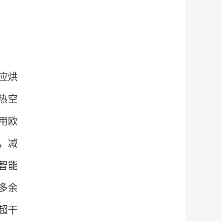
应烘
热空
用欧
，减
智能
多余
超干