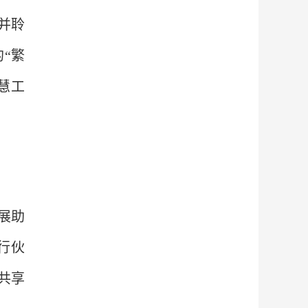
并聆
“繁
慧工
发展助
行伙
共享