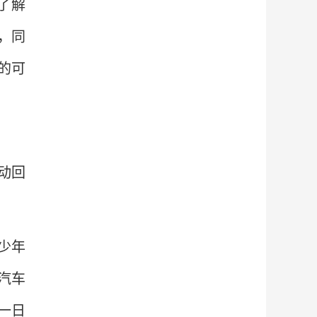
了解
，同
的可
动回
少年
汽车
一日