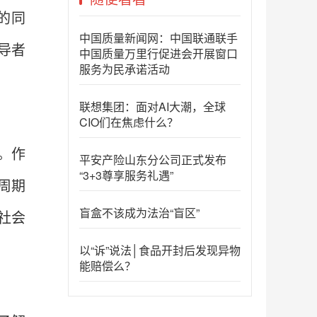
的同
中国质量新闻网：中国联通联手
导者
中国质量万里行促进会开展窗口
服务为民承诺活动
联想集团：面对AI大潮，全球
CIO们在焦虑什么？
。作
平安产险山东分公司正式发布
“3+3尊享服务礼遇”
周期
盲盒不该成为法治“盲区”
社会
以“诉”说法│食品开封后发现异物
能赔偿么？