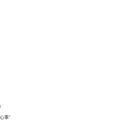
力
心事”