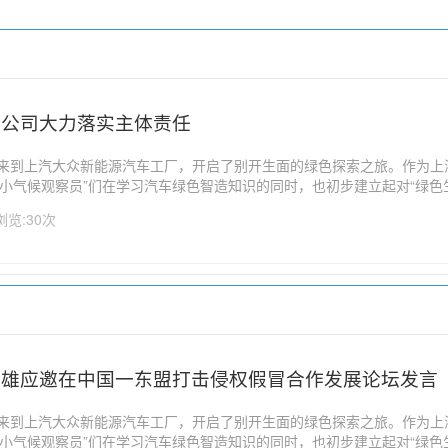
分公司大力落实主体责任
生来到上汽大众新能源汽车工厂，开启了别开生面的绿色探索之旅。作为上
小气候观察员”们在学习汽车绿色智造知识的同时，也初步建立起对“绿色生
在未来成为可持续生活方式的倡导者和实践者。随着全球气候变化问题日益
浏览:30次
社会共同关注的...
陕雄应邀在中国一东盟打击侵权假冒合作发展论坛发言
生来到上汽大众新能源汽车工厂，开启了别开生面的绿色探索之旅。作为上
小气候观察员”们在学习汽车绿色智造知识的同时，也初步建立起对“绿色生